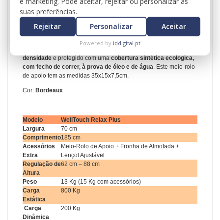
e marketing. Pode aceitar, rejeitar ou personalizar as
para
proporcionar o máximo de conforto adicional
aos seus
suas preferências.
clientes durante uma sessão de massagem. Este tipo de
“
almofadas” firme e versátil
pode ser colocada por baixo dos
Rejeitar
Personalizar
Aceitar
joelhos, tornozelos, costas, pescoço e cabeça, de modo a poder
orientar os seus clientes para posições terapêuticas mais
Powered by
iddigital.pt
relaxantes. Este suporte é enchido com
espuma fina de alta
densidade
e protegido com uma
cobertura sintética ecológica,
com fecho de correr, à prova de óleo e de água
. Este meio-rolo
de apoio tem as medidas 35x15x7,5cm.
Cor:
Bordeaux
Modelo
WellTouch Relax Plus
Largura
70 cm
Comprimento
185 cm
Acessórios
Meio-Rolo de Apoio + Fronha de Almofada +
Extra
Lençol Ajustável
Regulação de
62 cm – 88 cm
Altura
Peso
13 Kg (15 Kg com acessórios)
Carga
800 Kg
Estática
Carga
200 Kg
Dinâmica