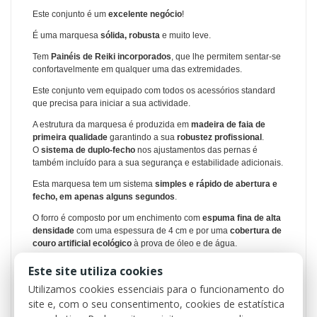
Este conjunto é um
excelente negócio
!
É uma marquesa
sólida, robusta
e muito leve.
Tem
Painéis de Reiki incorporados
, que lhe permitem sentar-se
confortavelmente em qualquer uma das extremidades.
Este conjunto vem equipado com
todos os acessórios standard
que precisa para iniciar a sua actividade
.
A estrutura da marquesa é produzida em
madeira de faia de
primeira qualidade
garantindo a sua
robustez profissional
.
O
sistema de duplo-fecho
nos ajustamentos das pernas é
também incluído para a sua segurança e estabilidade adicionais.
Esta marquesa tem um sistema
simples e rápido de abertura e
fecho, em apenas alguns segundos
.
O forro é composto por um enchimento com
espuma fina de alta
densidade
com uma espessura de 4 cm e por uma
cobertura de
couro artificial ecológico
à prova de óleo e de água.
O conjunto de
2 peças em algodão de alta qualidade
inclui
Este site utiliza cookies
um
lençol
ajustável
e uma
fronha de almofada
… ambos na
cor
Utilizamos cookies essenciais para o funcionamento do
branca
.
site e, com o seu consentimento, cookies de estatística
O
Meio-Rolo de Apoio
é um acessório essencial