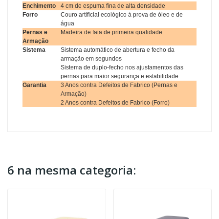
Enchimento
4 cm de espuma fina de alta densidade
Forro
Couro artificial ecológico à prova de óleo e de
água
Pernas e
Madeira de faia de primeira qualidade
Armação
Sistema
Sistema automático de abertura e fecho da
armação em segundos
Sistema de duplo-fecho nos ajustamentos das
pernas para maior segurança e estabilidade
Garantia
3 Anos contra Defeitos de Fabrico (Pernas e
Armação)
2 Anos contra Defeitos de Fabrico (Forro)
6 na mesma categoria: