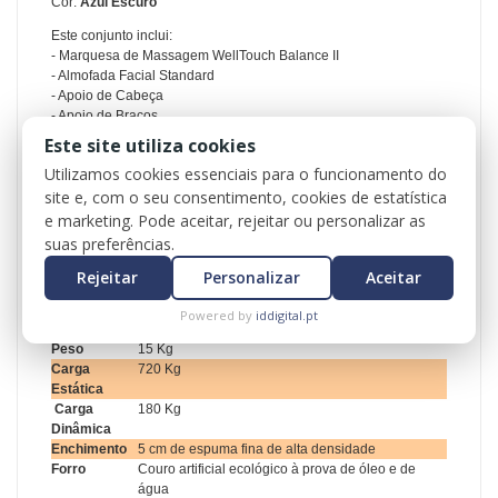
Cor:
Azul Escuro
Este conjunto inclui
:
- Marquesa de Massagem WellTouch Balance II
- Almofada Facial Standard
- Apoio de Cabeça
- Apoio de Braços
- Painéis de Reiki em ambas as extremidades
Este site utiliza cookies
- Bolsa de Transporte
Utilizamos cookies essenciais para o funcionamento do
site e, com o seu consentimento, cookies de estatística
Modelo
WellTouch Balance II
e marketing. Pode aceitar, rejeitar ou personalizar as
Largura
76 cm
suas preferências.
Comprimento
185 cm
Painéis de
Em ambas as extremidades
Rejeitar
Personalizar
Aceitar
Reiki
Regulação de
57 cm – 83 cm
Powered by
iddigital.pt
Altura
Peso
15 Kg
Carga
720 Kg
Estática
Carga
180 Kg
Dinâmica
Enchimento
5 cm de espuma fina de alta densidade
Forro
Couro artificial ecológico à prova de óleo e de
água