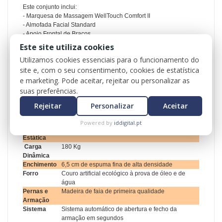
Este conjunto inclui
:
- Marquesa de Massagem WellTouch Comfort II
- Almofada Facial Standard
- Apoio Frontal de Braços
- Bolsa de Transporte
Este site utiliza cookies
Utilizamos cookies essenciais para o funcionamento do
Modelo
WellTouch Comfort II
site e, com o seu consentimento, cookies de estatística
Largura
80 cm
e marketing. Pode aceitar, rejeitar ou personalizar as
Comprimento
202 cm
suas preferências.
Cantos
Cantos Redondos e Reforçados
Regulação de
62 cm – 87 cm
Rejeitar
Personalizar
Aceitar
Altura
Peso
18,5 Kg
Powered by
iddigital.pt
Carga
720 Kg
Estática
Carga
180 Kg
Dinâmica
Enchimento
6,5 cm de espuma fina de alta densidade
Forro
Couro artificial ecológico à prova de óleo e de
água
Pernas e
Madeira de faia de primeira qualidade
Armação
Sistema
Sistema automático de abertura e fecho da
armação em segundos