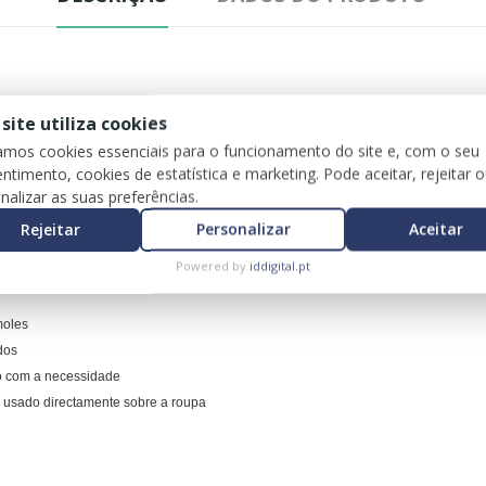
m
!
 site utiliza cookies
zamos cookies essenciais para o funcionamento do site e, com o seu
ntimento, cookies de estatística e marketing. Pode aceitar, rejeitar 
adamente qualquer grupo muscular
.
nalizar as suas preferências.
ais, ombros e região lombar
.
Rejeitar
Personalizar
Aceitar
a massagem.
Powered by
iddigital.pt
moles
dos
o com a necessidade
usado directamente sobre a roupa