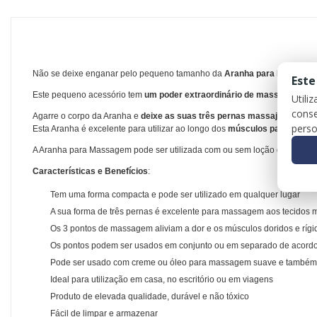
Não se deixe enganar pelo pequeno tamanho da
Aranha para Massage
Este
Este pequeno acessório tem
um poder extraordinário de massagem
.
Utili
conse
Agarre o corpo da Aranha e
deixe as suas três pernas massajar relax
perso
Esta Aranha é excelente para utilizar ao longo dos
músculos paravertebr
A Aranha para Massagem pode ser utilizada com ou sem loção durante 
Características e Benefícios
:
Tem uma forma compacta e pode ser utilizado em qualquer lugar
A sua forma de três pernas é excelente para massagem aos tecidos 
Os 3 pontos de massagem aliviam a dor e os músculos doridos e rígi
Os pontos podem ser usados em conjunto ou em separado de acord
Pode ser usado com creme ou óleo para massagem suave e também 
Ideal para utilização em casa, no escritório ou em viagens
Produto de elevada qualidade, durável e não tóxico
Fácil de limpar e armazenar