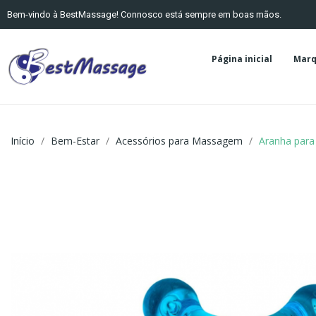
Bem-vindo à BestMassage! Connosco está sempre em boas mãos.
Página inicial
Marq
Início
Bem-Estar
Acessórios para Massagem
Aranha par