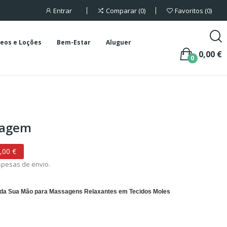
Entrar
Comparar
0
Favoritos
0
eos e Loções
Bem-Estar
Aluguer
0,00 €
0
sagem
,00 €
spesas de envio.
da Sua Mão para Massagens Relaxantes em Tecidos Moles