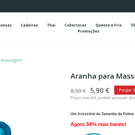
uesas
Cadeiras
Thai
Coberturas
Quente e Frio
Ól
Promoções
a Massagem
Aranha para Mas
5,90 €
8,90 €
Poupe 3
Preço com IVA, podem acrescer de
Um Acessório do Tamanho da Palma 
34%
Agora
mais barato!