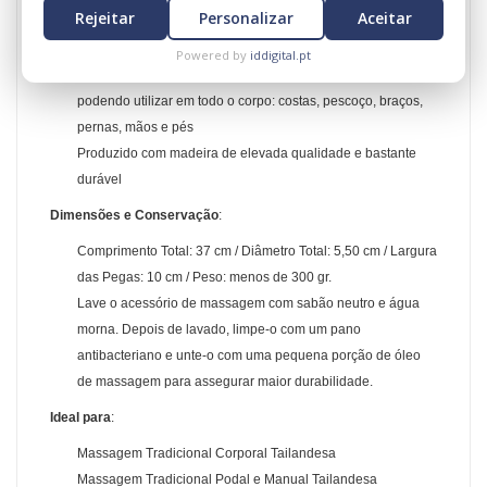
Rejeitar
Personalizar
Aceitar
Concebido para massajar eficazmente e com facilidade
diferentes pontos de pressão
Powered by
iddigital.pt
Versátil – ideal para massagem da cabeça aos pés,
podendo utilizar em todo o corpo: costas, pescoço, braços,
pernas, mãos e pés
Produzido com madeira de elevada qualidade e bastante
durável
Dimensões e Conservação
:
Comprimento Total:
37 cm / Diâmetro Total: 5,50 cm / Largura
das Pegas: 10 cm / Peso: menos de 300 gr.
Lave o acessório de massagem com sabão neutro e água
morna. Depois de lavado, limpe-o com um pano
antibacteriano e unte-o com uma pequena porção de óleo
de massagem para assegurar maior durabilidade.
Ideal para
:
Massagem Tradicional Corporal Tailandesa
Massagem Tradicional Podal e Manual Tailandesa