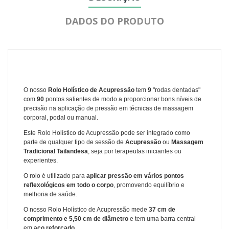
DADOS DO PRODUTO
O nosso
Rolo Holístico de Acupressão
tem
9
"rodas dentadas"
com
90
pontos salientes
de modo a proporcionar bons níveis de
precisão na aplicação de pressão em técnicas de massagem
corporal, podal ou manual.
Este Rolo Holístico de Acupressão pode ser integrado como
parte de qualquer tipo de sessão de
Acupressão
ou
Massagem
Tradicional Tailandesa
, seja por terapeutas iniciantes ou
experientes.
O rolo é utilizado para
aplicar pressão em vários pontos
reflexológicos em todo o corpo
, promovendo equilíbrio e
melhoria de saúde.
O nosso Rolo Holístico de Acupressão mede
37 cm
de
comprimento e
5,50 cm
de diâmetro
e tem uma
barra central
em
aço reforçado
.