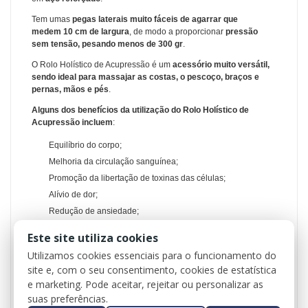
Tem umas
pegas laterais muito fáceis de agarrar que
medem
10 cm
de largura
, de modo a proporcionar
pressão
sem tensão, pesando menos de
300 gr
.
O Rolo Holístico de Acupressão é um
acessório muito versátil,
sendo ideal para massajar as costas, o pescoço, braços e
pernas, mãos e pés
.
Alguns dos benefícios da utilização do Rolo Holístico de
Acupressão incluem
:
Equilíbrio do corpo;
Melhoria da circulação sanguínea;
Promoção da libertação de toxinas das células;
Alívio de dor;
Redução de ansiedade;
Melhoria energética.
Este site utiliza cookies
Características e Benefícios
:
Utilizamos cookies essenciais para o funcionamento do
site e, com o seu consentimento, cookies de estatística
O rolo proporciona diferentes sensações de pressão quando
e marketing. Pode aceitar, rejeitar ou personalizar as
aplicado em todo o corpo com diferentes técnicas de
suas preferências.
massagem