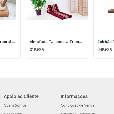
Compressa Herbal Corporal Tailandesa (Pinda) -...
Almofada Tailandesa Triangular com 3 Secções
219,90 €
449,90 €
Apoio ao Cliente
Informações
Quem Somos
Condições de Venda
Descontos
Parceiros Comerciais