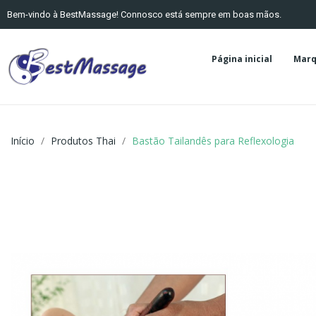
Bem-vindo à BestMassage! Connosco está sempre em boas mãos.
Página inicial
Marq
Início
Produtos Thai
Bastão Tailandês para Reflexologia