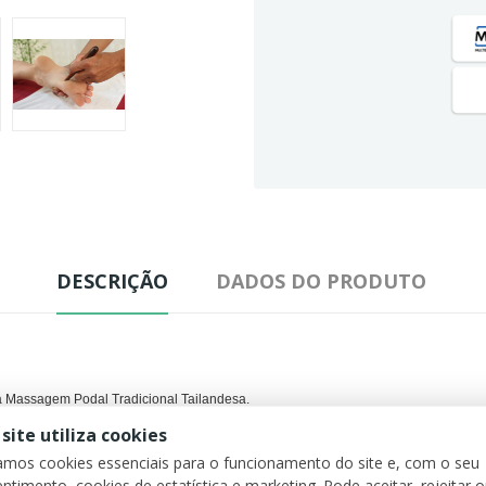
DESCRIÇÃO
DADOS DO PRODUTO
da Massagem Podal Tradicional Tailandesa.
 site utiliza cookies
cos no pé
, ou em outros pontos, de modo a promover maior equilíbrio e tratamento 
zamos cookies essenciais para o funcionamento do site e, com o seu
to
e é feito do elegante e resistente
pau-rosa tailandês
.
ntimento, cookies de estatística e marketing. Pode aceitar, rejeitar 