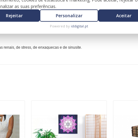
ferentes sensações de pressão quando aplicada no pé.
nalizar as suas preferências.
e da Reflexologia:
Rejeitar
Personalizar
Aceitar
toxinas;
Powered by
iddigital.pt
s renais, de stress, de enxaquecas e de sinusite.