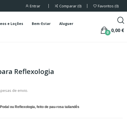
Entrar
Comparar
0
Favoritos
0
eos e Loções
Bem-Estar
Aluguer
0,00 €
0
para Reflexologia
spesas de envio.
dal ou Reflexologia, feito de pau-rosa tailandês