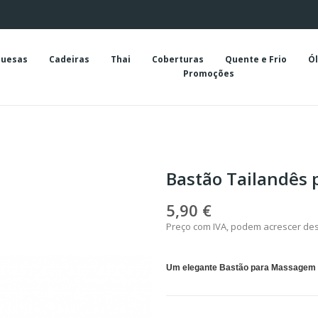
uesas
Cadeiras
Thai
Coberturas
Quente e Frio
Ól
Promoções
Bastão Tailandês 
5,90 €
Preço com IVA, podem acrescer de
Um elegante Bastão para Massagem Po