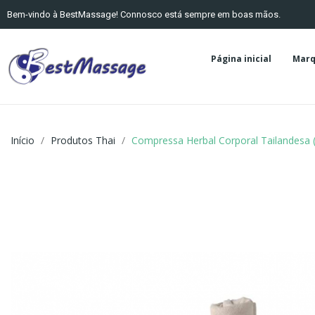
Bem-vindo à BestMassage! Connosco está sempre em boas mãos.
Página inicial
Marq
Início
Produtos Thai
Compressa Herbal Corporal Tailandesa (