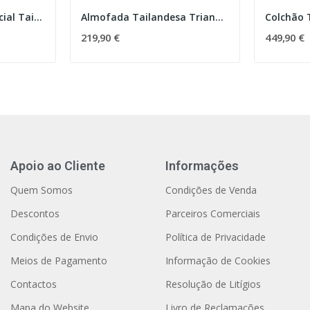
Compressa Herbal Facial Tailandesa (Pinda) - 50 gr
Almofada Tailandesa Triangular com 3 Secções
219,90 €
449,90 €
Apoio ao Cliente
Informações
Quem Somos
Condições de Venda
Descontos
Parceiros Comerciais
Condições de Envio
Política de Privacidade
Meios de Pagamento
Informação de Cookies
Contactos
Resolução de Litígios
Mapa do Website
Livro de Reclamações