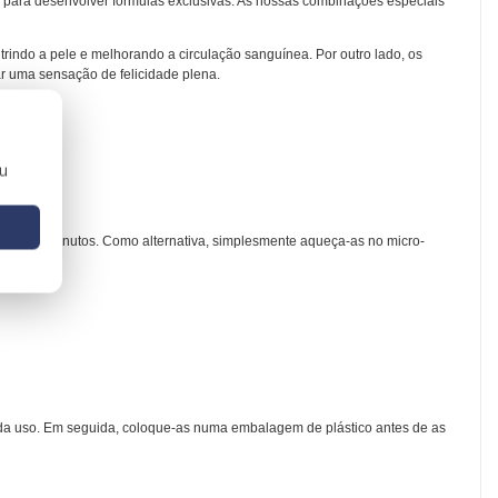
 para desenvolver fórmulas exclusivas. As nossas combinações especiais
rindo a pele e melhorando a circulação sanguínea. Por outro lado, os
ar uma sensação de felicidade plena.
ou
10 a 15 minutos. Como alternativa, simplesmente aqueça-as no micro-
ada uso. Em seguida, coloque-as numa embalagem de plástico antes de as