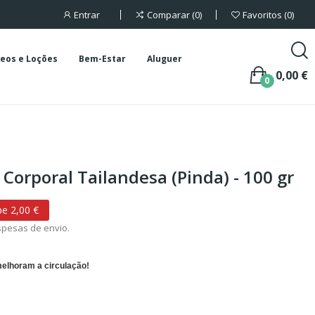
Entrar
Comparar
0
Favoritos
0
eos e Loções
Bem-Estar
Aluguer
0,00 €
0
Corporal Tailandesa (Pinda) - 100 gr
e 2,00 €
spesas de envio.
melhoram a circulação!