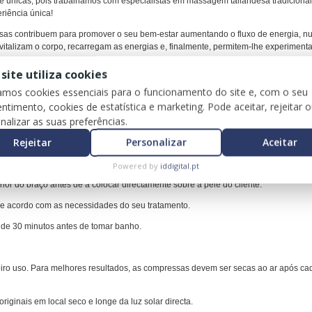
 únicas, pois trabalhamos com especialistas em massagem tailandesa tradicional
riência única!
sas contribuem para promover o seu bem-estar aumentando o fluxo de energia, nut
italizam o corpo, recarregam as energias e, finalmente, permitem-lhe experiment
lência com estas compressas prontas a usar!
 site utiliza cookies
mpressas deve ser aquecida enquanto a outra está a ser usada.
zamos cookies essenciais para o funcionamento do site e, com o seu
ntimento, cookies de estatística e marketing. Pode aceitar, rejeitar 
nalizar as suas preferências.
 ininterruptos;
Rejeitar
Personalizar
Aceitar
 e retire-as. Em seguida, aqueça-as num aquecedor de compressas por cerca de 
imento a vapor é altamente recomendado
.
Powered by
iddigital.pt
or do braço antes de a colocar directamente sobre a pele do cliente.
de acordo com as necessidades do seu tratamento.
a de 30 minutos antes de tomar banho.
iro uso
. Para melhores resultados, as compressas devem ser secas ao ar após c
ginais em local seco e longe da luz solar directa.