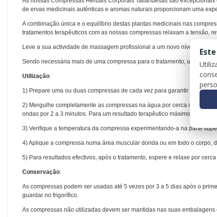
As nossas Compressas Herbais Corporais Tailandesas são excepcionais e
de ervas medicinais autênticas e aromas naturais proporcionam uma expe
A combinação única e o equilíbrio destas plantas medicinais nas compres
tratamentos terapêuticos com as nossas compressas relaxam a tensão, rev
Leve a sua actividade de massagem profissional a um novo nível de exce
Este
Sendo necessária mais de uma compressa para o tratamento, uma das co
Utili
conse
Utilização
:
perso
1) Prepare uma ou duas compressas de cada vez para garantir tratamentos
2) Mergulhe completamente as compressas na água por cerca de 1 minuto
ondas por 2 a 3 minutos. Para um resultado terapêutico máximo,
o aquec
3) Verifique a temperatura da compressa experimentando-a na parte superi
4) Aplique a compressa numa área muscular dorida ou em todo o corpo, 
5) Para resultados efectivos, após o tratamento, espere e relaxe por cerc
Conservação
:
As compressas
podem ser usadas até 5 vezes por 3 a 5 dias após o prime
guardar no frigorífico.
As compressas não utilizadas devem ser mantidas nas suas embalagens ori