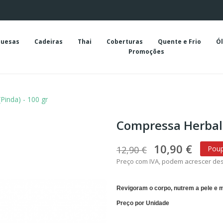
uesas
Cadeiras
Thai
Coberturas
Quente e Frio
Ól
Promoções
Pinda) - 100 gr
Compressa Herbal 
10,90 €
12,90 €
Poup
Preço com IVA, podem acrescer de
Revigoram o corpo, nutrem a pele e 
Preço por Unidade