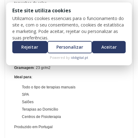
tamanhos de rolos
.
Este site utiliza cookies
Os nossos Rolos de Papel para Marquesa são feitos com o
Utilizamos cookies essenciais para o funcionamento do
mesmo composto principal existente nas paredes celulares das
plantas – a
celulose
, são
100% isentos de cloro, amigos do
site e, com o seu consentimento, cookies de estatística
ambiente e extremamente macios
. Com um
relevo muito
e marketing. Pode aceitar, rejeitar ou personalizar as
ligeiro
para maior resistência, durabilidade e apelo visual, os
suas preferências.
nossos Rolos de Papel para Marquesa estão disponíveis em
branco, individualmente ou em caixas de 10 rolos.
Rejeitar
Personalizar
Aceitar
Dimensões
: 60 cm de largura x 50 metros de comprimento
Powered by
iddigital.pt
Picotado
: a cada 35 cm
Gramagem
: 23 gr/m
2
Ideal para
:
Todo o tipo de terapias manuais
SPA
Salões
Terapias ao Domicílio
Centros de Fisioterapia
Produzido em Portugal