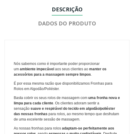
DESCRIÇÃO
DADOS DO PRODUTO
Nós sabemos como é importante poder proporcionar
um
ambiente impecável
aos seus clientes ao
manter os
acessórios para a massagem sempre limpos
.
É por essa mesma razão que disponibilizamos Fronhas para
Rolos em Algodão/Poliéster.
Basta cobrir os seus rolos de massagem com
uma fronha nova e
limpa para cada cliente
. Os clientes adoram sentir a
sensação
suave e respirável do tecido em algodão/poliéster
das nossas fronhas
para rolos, ao mesmo tempo que desfrutam
de uma excelente sessão de massagem.
As nossas fronhas para rolos
adaptam-se perfeitamente aos
nossos rolos
, sendo
espessas
e
muito confortáveis
. Desfrute