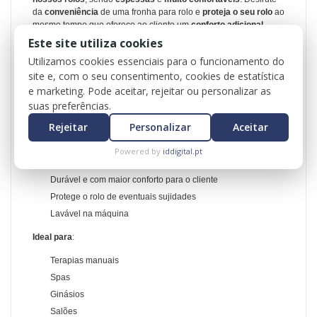
da
conveniência
de uma fronha para rolo e
proteja o seu rolo
ao
mesmo tempo que oferece ao cliente um
conforto adicional
.
Este site utiliza cookies
As fronhas em algodão/poliéster são duráveis e
completamente
laváveis na máquina
.
Utilizamos cookies essenciais para o funcionamento do
site e, com o seu consentimento, cookies de estatística
Meio Rolo Normal
e marketing. Pode aceitar, rejeitar ou personalizar as
Formato: Semi-Circular
suas preferências.
Dimensões: 66 cm comprimento x 15 cm largura x 8 cm altura
Cores disponíveis: Branco, Natural e Bordeaux
Rejeitar
Personalizar
Aceitar
Características e Benefícios
:
Powered by
iddigital.pt
Pode escolher o formato adequado para o seu rolo
Durável e com maior conforto para o cliente
Protege o rolo de eventuais sujidades
Lavável na máquina
Ideal para
:
Terapias manuais
Spas
Ginásios
Salões