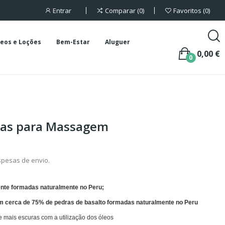
Entrar
Comparar
0
Favoritos
0
eos e Loções
Bem-Estar
Aluguer
0,00 €
0
ras para Massagem
spesas de envio.
nte formadas naturalmente no Peru
;
m cerca de 75% de pedras de basalto
formadas naturalmente
no Peru
e mais escuras com a utilização dos óleos