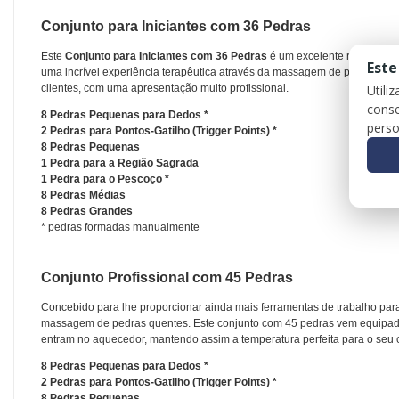
Conjunto para Iniciantes com 36 Pedras
Este
Conjunto para Iniciantes com 36 Pedras
é um excelente recurso par
Este
uma incrível experiência terapêutica através da massagem de pedras quen
Utili
clientes, com uma apresentação muito profissional.
conse
8 Pedras Pequenas para Dedos *
perso
2 Pedras para Pontos-Gatilho (
Trigger Points
) *
8 Pedras Pequenas
1 Pedra para a Região Sagrada
1 Pedra para o Pescoço *
8 Pedras Médias
8 Pedras Grandes
* pedras formadas manualmente
Conjunto Profissional com 45 Pedras
Concebido para lhe proporcionar ainda mais ferramentas de trabalho par
massagem de pedras quentes. Este conjunto com 45 pedras vem equipado
entram no aquecedor, mantendo assim a temperatura perfeita para o seu c
8 Pedras Pequenas para Dedos *
2 Pedras para Pontos-Gatilho (
Trigger Points
) *
8 Pedras Pequenas