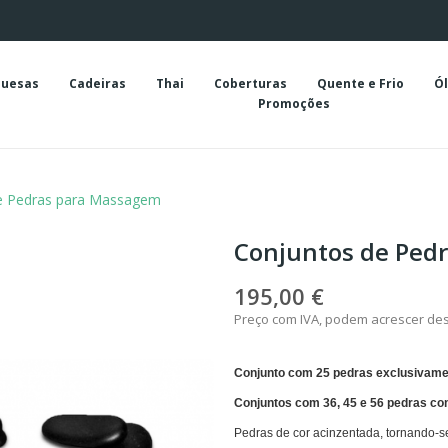
uesas
Cadeiras
Thai
Coberturas
Quente e Frio
Ól
Promoções
e Pedras para Massagem
Conjuntos de Ped
195,00 €
Preço com IVA, podem acrescer de
Conjunto com 25 pedras exclusivame
Conjuntos com 36, 45 e 56 pedras co
Pedras de cor acinzentada, tornando-s