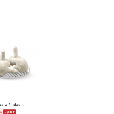
para Pindas
 €
-3,00 €