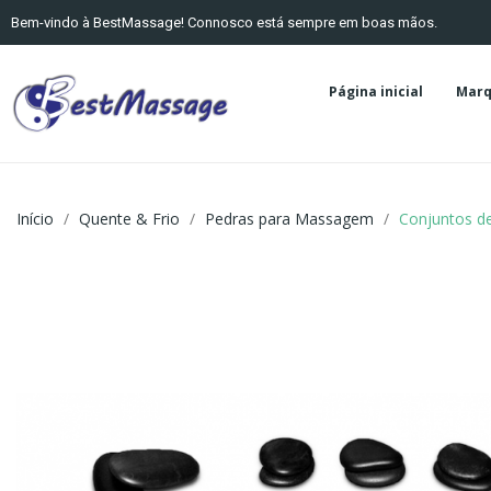
Bem-vindo à BestMassage! Connosco está sempre em boas mãos.
Página inicial
Marq
Início
Quente & Frio
Pedras para Massagem
Conjuntos d