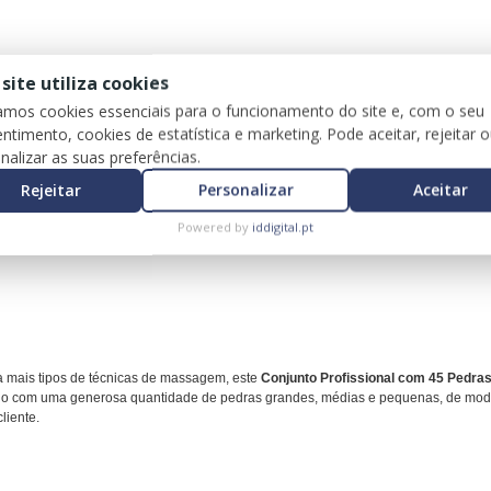
a iniciar o seu percurso como terapeuta de pedras quentes. Este conjunto de pedr
 site utiliza cookies
tes a um preço muito razoável. Este conjunto para iniciantes vem equipado com as
zamos cookies essenciais para o funcionamento do site e, com o seu
ntimento, cookies de estatística e marketing. Pode aceitar, rejeitar 
nalizar as suas preferências.
Rejeitar
Personalizar
Aceitar
Powered by
iddigital.pt
a mais tipos de técnicas de massagem, este
Conjunto Profissional com 45 Pedra
 com uma generosa quantidade de pedras grandes, médias e pequenas, de modo a 
liente.