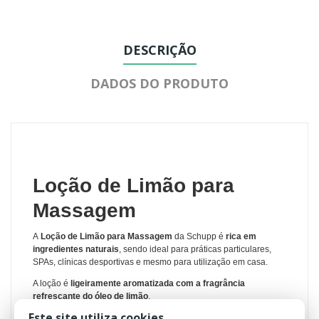
DESCRIÇÃO
DADOS DO PRODUTO
Loção de Limão para
Massagem
A
Loção de Limão para Massagem
da Schupp
é
rica em
ingredientes naturais
, sendo ideal para práticas particulares,
SPAs, clínicas desportivas e mesmo para utilização em casa.
A loção é
ligeiramente aromatizada com a fragrância
refrescante do óleo de limão
.
Este site utiliza cookies
O limão é um
exfoliante natural
conhecido pela sua capacidade