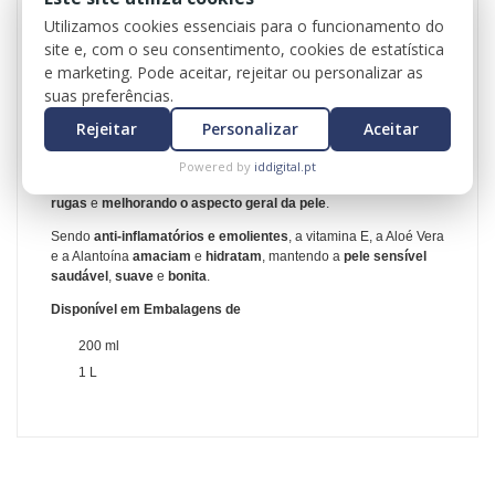
de
amaciar
,
melhorar o tom da pele
,
hidratar os tecidos
e
Utilizamos cookies essenciais para o funcionamento do
ainda
combater as rugas
.
site e, com o seu consentimento, cookies de estatística
Especialmente recomendada para técnicas anti-celulite
.
e marketing. Pode aceitar, rejeitar ou personalizar as
As
propriedades antioxidantes e de anti-envelhecimento
da
suas preferências.
vitamina E
combatem os radicais livres
,
inibem as mutações
Rejeitar
Personalizar
Aceitar
celulares
e
encorajam a regeneração celular saudável
.
A vitamina E
protege e melhora a circulação
,
reparando
Powered by
iddigital.pt
tecidos danificados
,
tratando cicatrizes
,
prevenindo
rugas
e
melhorando o aspecto geral da pele
.
Sendo
anti-inflamatórios e emolientes
, a vitamina E, a Aloé Vera
e a Alantoína
amaciam
e
hidratam
, mantendo a
pele sensível
saudável
,
suave
e
bonita
.
Disponível em Embalagens de
200 ml
1 L