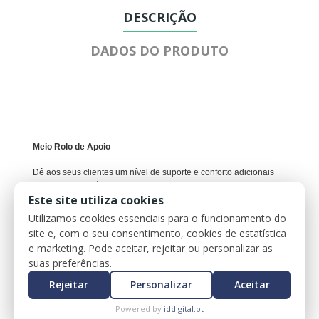
DESCRIÇÃO
DADOS DO PRODUTO
Meio Rolo de Apoio
Dê aos seus clientes um nível de suporte e conforto adicionais
onde for necessário.
Este site utiliza cookies
Posicionando e alinhando o corpo do cliente para obter o
máximo valor terapêutico de um trabalho corporal,
este apoio
Utilizamos cookies essenciais para o funcionamento do
pode ser exactamente o que é necessário para proporcionar o
site e, com o seu consentimento, cookies de estatística
máximo de conforto e suporte ao cliente durante o tratamento.
e marketing. Pode aceitar, rejeitar ou personalizar as
Estes apoios estão disponíveis em
creme
e
preto
.
suas preferências.
Dimensões aprox:
Rejeitar
Personalizar
Aceitar
Comprimento: 65 cm
Powered by
iddigital.pt
Largura: 15 cm